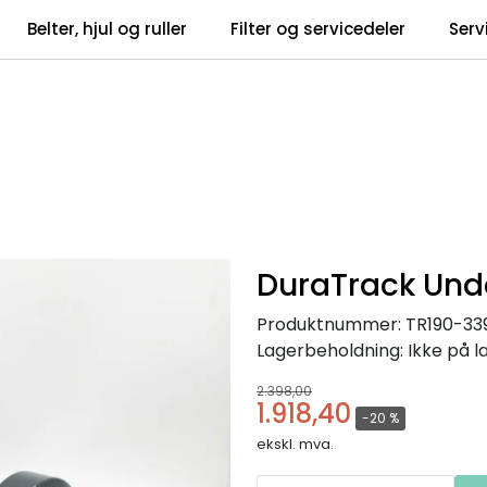
Belter, hjul og ruller
Filter og servicedeler
Serv
tsbrev
Infosent
DuraTrack Unde
Produktnummer:
TR190-33
Lagerbeholdning:
Ikke på l
2.398,00
1.918,40
-20 %
ekskl. mva.