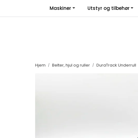
Skip to main content
|
|
Maskiner
Utstyr og tilbehør
Facebook
Salgsbetingelser
Nyhe
Hjem
Belter, hjul og ruller
DuraTrack Underrull