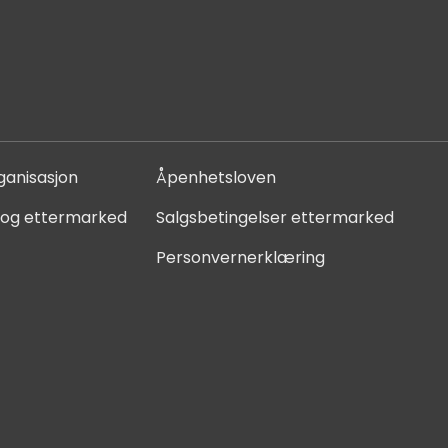
ganisasjon
Åpenhetsloven
 og ettermarked
Salgsbetingelser ettermarked
Personvernerklæring