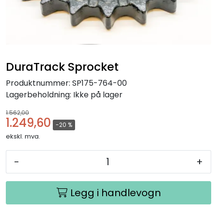
DuraTrack Sprocket
Produktnummer:
SP175-764-00
Lagerbeholdning:
Ikke på lager
1.562,00
1.249,60
-20 %
ekskl. mva.
-
+
Legg i handlevogn