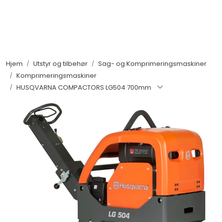
Skip to main content
Maskiner
Hjem
Utstyr og tilbehør
Sag- og Komprimeringsmaskiner
Utstyr og tilbehør
Komprimeringsmaskiner
HUSQVARNA COMPACTORS LG504 700mm
Belter, hjul og ruller
Filter og servicedeler
Service og støtte
Salgsorganisasjon