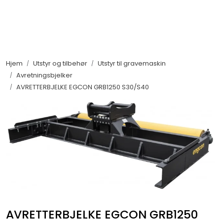
Skip to main content
Maskiner
Hjem
Utstyr og tilbehør
Utstyr til gravemaskin
Utstyr og tilbehør
Avretningsbjelker
AVRETTERBJELKE EGCON GRB1250 S30/S40
Belter, hjul og ruller
Filter og servicedeler
Service og støtte
Salgsorganisasjon
AVRETTERBJELKE EGCON GRB1250