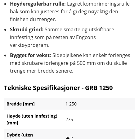
Høyderegulerbar rulle:
Lagret komprimeringsrulle
bak som kan justeres for å gi deg nøyaktig den
finishen du trenger.
Skrudd grind:
Samme smarte og utskiftbare
innfesting som på resten av Engcons
verktøyprogram.
Bygget for vekst:
Sidebjelkene kan enkelt forlenges
med skrubare forlengere på 500 mm om du skulle
trenge mer bredde senere.
Tekniske Spesifikasjoner - GRB 1250
Bredde [mm]
1 250
Høyde (uten innfesting)
275
[mm]
Dybde (uten
962