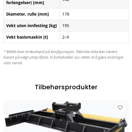
forlengelser) [mm]
Diameter, rulle [mm]
178
Vekt uten innfesting [kg]
195
Vekt basismaskin [t]
2–9
* Bildet viser et eksempel på konfigurasjon. Tekniske data kan variere
basert på valgt utstyr/feste. Vi forbeholder oss retten til å gjøre endringer
uten varsel.
Tilbehørsprodukter