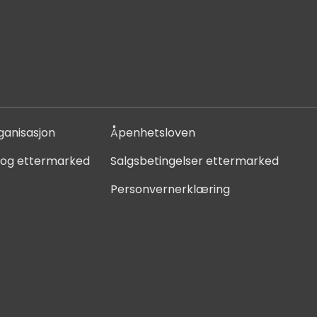
ganisasjon
Åpenhetsloven
 og ettermarked
Salgsbetingelser ettermarked
Personvernerklæring