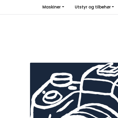
Skip to main content
|
|
Maskiner
Utstyr og tilbehør
Facebook
Salgsbetingelser
Nyhe